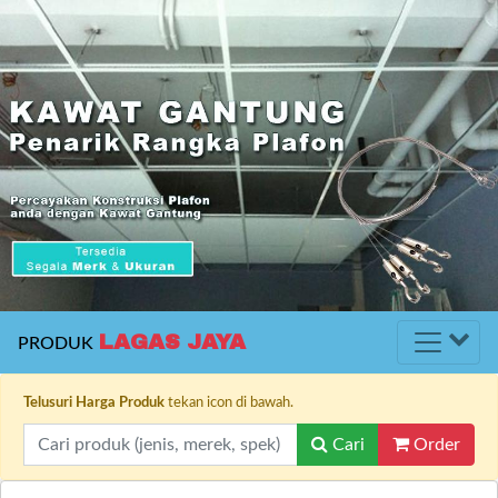
LAGAS JAYA
PRODUK
Telusuri Harga Produk
tekan icon di bawah.
Cari
Order