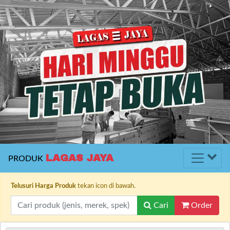
LAGAS JAYA
PRODUK
Telusuri Harga Produk
tekan icon di bawah.
Cari
Order