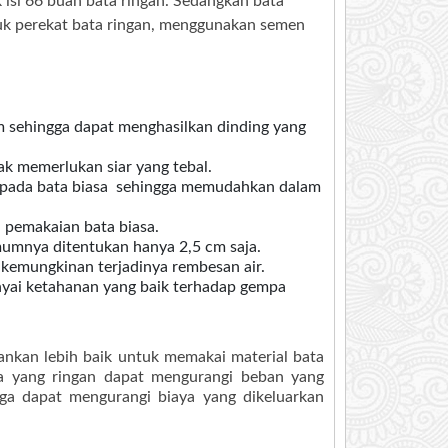
isi 66 buah bata ringan. S
edangkan bata
tuk perekat bata ringan, menggunakan semen
m sehingga dapat menghasilkan dinding yang
k memerlukan siar yang tebal.
ari pada bata biasa sehingga memudahkan dalam
 pemakaian bata biasa.
mumnya ditentukan hanya 2,5 cm saja.
l kemungkinan terjadinya rembesan air.
nyai ketahanan yang baik terhadap gempa
nkan lebih baik untuk memakai material bata
nya yang ringan dapat mengurangi beban yang
a dapat mengurangi biaya yang dikeluarkan