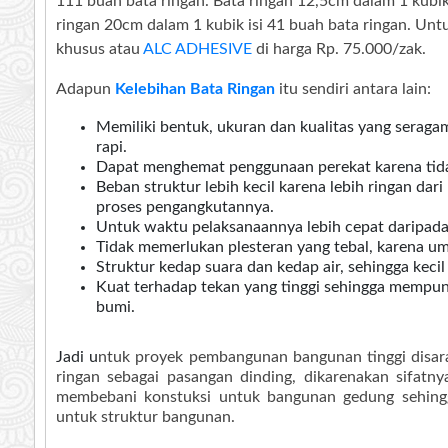
111 buah bata ringan. Bata ringan 12,5cm dalam 1 kubik 
ringan 20cm dalam 1 kubik isi 41 buah bata ringan. Un
khusus atau
ALC ADHESIVE
di harga Rp. 75.000/zak.
Adapun
Kelebihan Bata Ringan
itu sendiri antara lain:
Memiliki bentuk, ukuran dan kualitas yang seraga
rapi.
Dapat menghemat penggunaan perekat karena tida
Beban struktur lebih kecil karena lebih ringan d
proses pengangkutannya.
Untuk waktu pelaksanaannya lebih cepat daripada
Tidak memerlukan plesteran yang tebal, karena u
Struktur kedap suara dan kedap air, sehingga keci
Kuat terhadap tekan yang tinggi sehingga mempu
bumi.
Jadi
u
ntuk proyek pembangunan bangunan tinggi disara
ringan sebagai pasangan dinding, dikarenakan sifat
membebani konstuksi untuk bangunan gedung sehingg
untuk struktur bangunan.