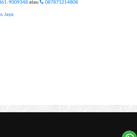
361-9009348
atau
087871214808
s Jaya